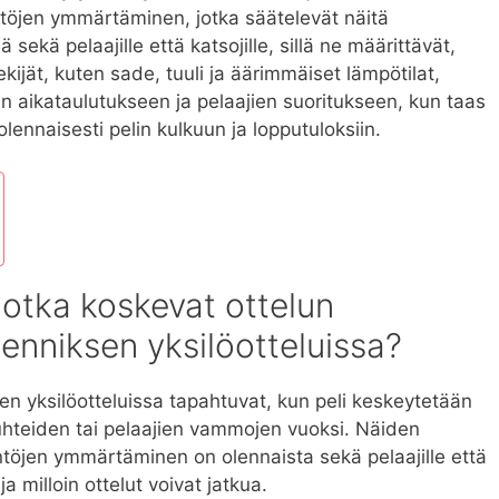
töjen ymmärtäminen, jotka säätelevät näitä
sekä pelaajille että katsojille, sillä ne määrittävät,
tekijät, kuten sade, tuuli ja äärimmäiset lämpötilat,
un aikataulutukseen ja pelaajien suoritukseen, kun taas
lennaisesti pelin kulkuun ja lopputuloksiin.
jotka koskevat ottelun
enniksen yksilöotteluissa?
n yksilöotteluissa tapahtuvat, kun peli keskeytetään
suhteiden tai pelaajien vammojen vuoksi. Näiden
ntöjen ymmärtäminen on olennaista sekä pelaajille että
ja milloin ottelut voivat jatkua.