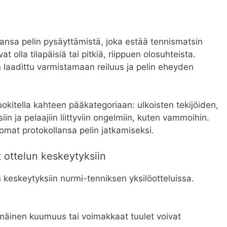
hansa pelin pysäyttämistä, joka estää tennismatsin
olla tilapäisiä tai pitkiä, riippuen olosuhteista.
 laadittu varmistamaan reiluus ja pelin eheyden
uokitella kahteen pääkategoriaan: ulkoisten tekijöiden,
in ja pelaajiin liittyviin ongelmiin, kuten vammoihin.
 omat protokollansa pelin jatkamiseksi.
at ottelun keskeytyksiin
n keskeytyksiin nurmi-tenniksen yksilöotteluissa.
äinen kuumuus tai voimakkaat tuulet voivat