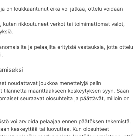
ja on loukkaantunut eikä voi jatkaa, ottelu voidaan
kuten rikkoutuneet verkot tai toimimattomat valot,
yksiä.
anomaisilta ja pelaajilta erityisiä vastauksia, jotta ottelu
i.
kamiseksi
set noudattavat joukkoa menettelyjä pelin
vat tilannetta määrittääkseen keskeytyksen syyn. Sään
maiset seuraavat olosuhteita ja päättävät, milloin on
stö voi arvioida pelaajaa ennen päätöksen tekemistä.
idaan keskeyttää tai luovuttaa. Kun olosuhteet