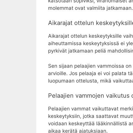
katsotaan sopiviksi, viranomaiset an
molemmat ovat valmiita jatkamaan.
Aikarajat ottelun keskeytyksill
Aikarajat ottelun keskeytyksille v
aiheuttamissa keskeytyksissä ei yle
pyrkivät jatkamaan peliä mahdollis
Sen sijaan pelaajien vammoissa on ty
arvioille. Jos pelaaja ei voi palata 
luopumaan ottelusta, mikä vaikutta
Pelaajien vammojen vaikutus 
Pelaajien vammat vaikuttavat merkitt
keskeytyksiin, jotka saattavat muut
voidaan keskeyttää lääkinnällistä arv
aikaa kerätä ajatuksiaan.