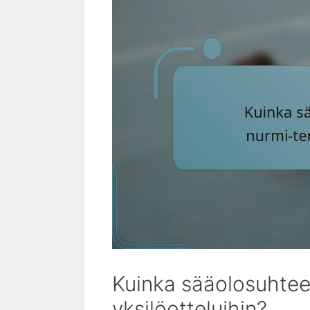
Kuinka sääolosuhtee
yksilöotteluihin?