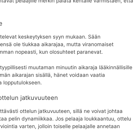
tavat pelaajille merkin palata kentälle varmistaen, että
e
aihtelevat keskeytyksen syyn mukaan. Sään
ensä ole tiukkaa aikarajaa, mutta viranomaiset
imman nopeasti, kun olosuhteet paranevat.
ypillisesti muutaman minuutin aikaraja lääkinnällisille
tämän aikarajan sisällä, hänet voidaan vaatia
a lopputulokseen.
ottelun jatkuvuuteen
ävästi ottelun jatkuvuuteen, sillä ne voivat johtaa
taa pelin dynamiikkaa. Jos pelaaja loukkaantuu, ottelu
iointia varten, jolloin toiselle pelaajalle annetaan