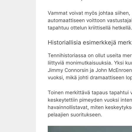
Vammat voivat myös johtaa siihen, e
automaattiseen voittoon vastustajal
tapahtuu ottelun kriittisellä hetkellä
Historiallisia esimerkkejä merk
Tennihistoriassa on ollut useita mer
liittyviä monimutkaisuuksia. Yksi 
Jimmy Connorsin ja John McEnroen v
vuoksi, mikä johti dramaattiseen lo
Toinen merkittävä tapaus tapahtui 
keskeytettiin pimeyden vuoksi inten
havainnollistavat, miten keskeytykse
pelaajien suoritukseen.