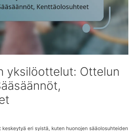
yksilöottelut: Ottelun
Sääsäännöt,
et
t keskeytyä eri syistä, kuten huonojen sääolosuhteiden