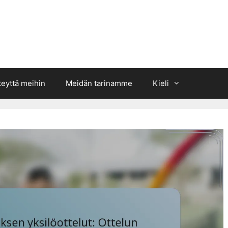
teyttä meihin
Meidän tarinamme
Kieli