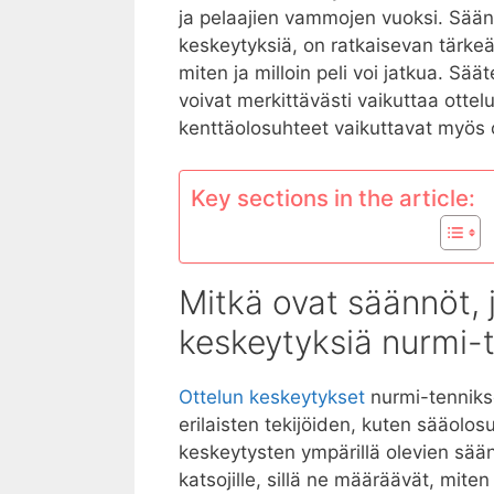
ja pelaajien vammojen vuoksi. Sään
keskeytyksiä, on ratkaisevan tärkeää 
miten ja milloin peli voi jatkua. Sää
voivat merkittävästi vaikuttaa ottel
kenttäolosuhteet vaikuttavat myös o
Key sections in the article:
Mitkä ovat säännöt, 
keskeytyksiä nurmi-t
Ottelun keskeytykset
nurmi-tennikse
erilaisten tekijöiden, kuten sääolo
keskeytysten ympärillä olevien sää
katsojille, sillä ne määräävät, miten 