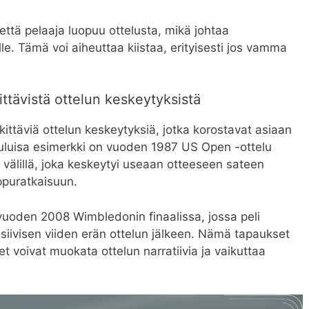
ttä pelaaja luopuu ottelusta, mikä johtaa
le. Tämä voi aiheuttaa kiistaa, erityisesti jos vamma
.
ittävistä ottelun keskeytyksistä
kittäviä ottelun keskeytyksiä, jotka korostavat asiaan
kuuluisa esimerkki on vuoden 1987 US Open -ottelu
älillä, joka keskeytyi useaan otteeseen sateen
ppuratkaisuun.
vuoden 2008 Wimbledonin finaalissa, jossa peli
siivisen viiden erän ottelun jälkeen. Nämä tapaukset
t voivat muokata ottelun narratiivia ja vaikuttaa