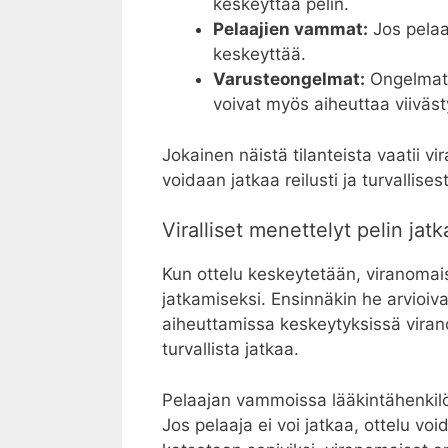
keskeyttää pelin.
Pelaajien vammat:
Jos pelaa
keskeyttää.
Varusteongelmat:
Ongelmat, 
voivat myös aiheuttaa viiväst
Jokainen näistä tilanteista vaatii vir
voidaan jatkaa reilusti ja turvallisest
Viralliset menettelyt pelin jat
Kun ottelu keskeytetään, viranomai
jatkamiseksi. Ensinnäkin he arvioi
aiheuttamissa keskeytyksissä virano
turvallista jatkaa.
Pelaajan vammoissa lääkintähenkilö
Jos pelaaja ei voi jatkaa, ottelu vo