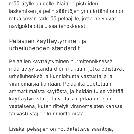
määrätylle alueelle. Näiden pisteiden
laskemisen ja pelin sääntöjen ymmärtäminen on
ratkaisevan tärkeää pelaajille, jotta he voivat
navigoida otteluissa tehokkaasti.
Pelaajien käyttäytyminen ja
urheiluhengen standardit
Pelaajien käyttäytyminen nurmitenniksessä
määräytyy standardien mukaan, jotka edistävät
urheiluhenkeä ja kunnioitusta vastustajia ja
viranomaisia kohtaan. Pelaajilta odotetaan
ammattimaista käytöstä, ja heidän tulee välttää
käyttäytymistä, jota voitaisiin pitää urheilun
vastaisena, kuten riitelyä viranomaisten kanssa
tai vastustajien kunnioittamista.
Lisäksi pelaajien on noudatettava sääntöjä,