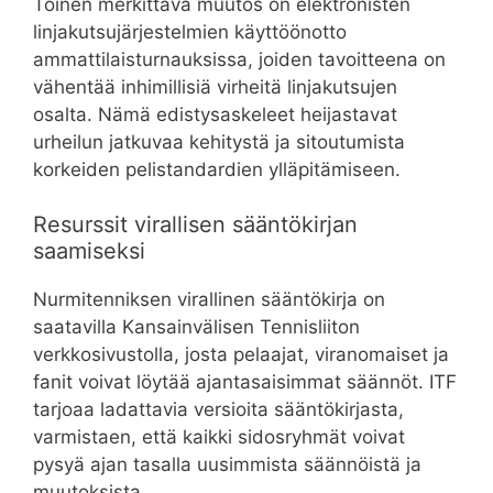
Toinen merkittävä muutos on elektronisten
linjakutsujärjestelmien käyttöönotto
ammattilaisturnauksissa, joiden tavoitteena on
vähentää inhimillisiä virheitä linjakutsujen
osalta. Nämä edistysaskeleet heijastavat
urheilun jatkuvaa kehitystä ja sitoutumista
korkeiden pelistandardien ylläpitämiseen.
Resurssit virallisen sääntökirjan
saamiseksi
Nurmitenniksen virallinen sääntökirja on
saatavilla Kansainvälisen Tennisliiton
verkkosivustolla, josta pelaajat, viranomaiset ja
fanit voivat löytää ajantasaisimmat säännöt. ITF
tarjoaa ladattavia versioita sääntökirjasta,
varmistaen, että kaikki sidosryhmät voivat
pysyä ajan tasalla uusimmista säännöistä ja
muutoksista.