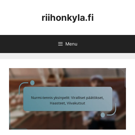
Skip
to
riihonkyla.fi
content
Menu