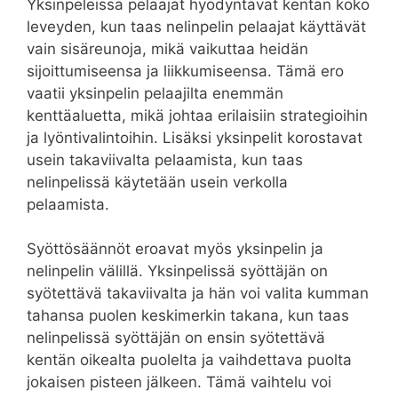
Yksinpeleissä pelaajat hyödyntävät kentän koko
leveyden, kun taas nelinpelin pelaajat käyttävät
vain sisäreunoja, mikä vaikuttaa heidän
sijoittumiseensa ja liikkumiseensa. Tämä ero
vaatii yksinpelin pelaajilta enemmän
kenttäaluetta, mikä johtaa erilaisiin strategioihin
ja lyöntivalintoihin. Lisäksi yksinpelit korostavat
usein takaviivalta pelaamista, kun taas
nelinpelissä käytetään usein verkolla
pelaamista.
Syöttösäännöt eroavat myös yksinpelin ja
nelinpelin välillä. Yksinpelissä syöttäjän on
syötettävä takaviivalta ja hän voi valita kumman
tahansa puolen keskimerkin takana, kun taas
nelinpelissä syöttäjän on ensin syötettävä
kentän oikealta puolelta ja vaihdettava puolta
jokaisen pisteen jälkeen. Tämä vaihtelu voi