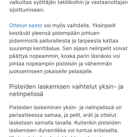
vaikuttaa syöttäjän taktiikoihin ja vastaanottajan
sijoittumiseen.
Ottelun kesto
voi myös vaihdella. Yksinpelit
kestävät yleensä pidempään johtuen
pidemmistä palloralleista ja tarpeesta kattaa
suurempi kenttäalue. Sen sijaan nelinpelit voivat
päättyä nopeammin, koska parin läsnäolo voi
johtaa nopeampiin pisteisiin ja vähemmän
juoksemiseen jokaiselle pelaajalle.
Pisteiden laskemisen vaihtelut yksin- ja
nelinpelissä
Pisteiden laskeminen yksin- ja nelinpelissä on
periaatteessa samaa, ja pelit, erät ja ottelut
lasketaan samalla tavalla. Kuitenkin pisteiden
laskemisen dynamiikka voi tuntua erilaiselta.