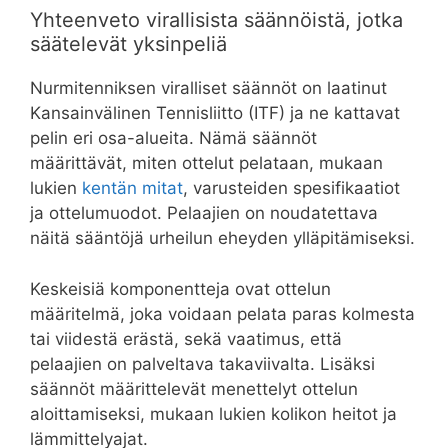
Yhteenveto virallisista säännöistä, jotka
säätelevät yksinpeliä
Nurmitenniksen viralliset säännöt on laatinut
Kansainvälinen Tennisliitto (ITF) ja ne kattavat
pelin eri osa-alueita. Nämä säännöt
määrittävät, miten ottelut pelataan, mukaan
lukien
kentän mitat
, varusteiden spesifikaatiot
ja ottelumuodot. Pelaajien on noudatettava
näitä sääntöjä urheilun eheyden ylläpitämiseksi.
Keskeisiä komponentteja ovat ottelun
määritelmä, joka voidaan pelata paras kolmesta
tai viidestä erästä, sekä vaatimus, että
pelaajien on palveltava takaviivalta. Lisäksi
säännöt määrittelevät menettelyt ottelun
aloittamiseksi, mukaan lukien kolikon heitot ja
lämmittelyajat.