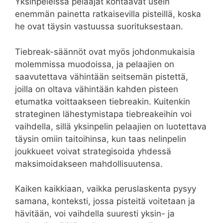
Yksinpeleissä pelaajat kohtaavat usein
enemmän painetta ratkaisevilla pisteillä, koska
he ovat täysin vastuussa suorituksestaan.
Tiebreak-säännöt ovat myös johdonmukaisia
molemmissa muodoissa, ja pelaajien on
saavutettava vähintään seitsemän pistettä,
joilla on oltava vähintään kahden pisteen
etumatka voittaakseen tiebreakin. Kuitenkin
strateginen lähestymistapa tiebreakeihin voi
vaihdella, sillä yksinpelin pelaajien on luotettava
täysin omiin taitoihinsa, kun taas nelinpelin
joukkueet voivat strategisoida yhdessä
maksimoidakseen mahdollisuutensa.
Kaiken kaikkiaan, vaikka peruslaskenta pysyy
samana, konteksti, jossa pisteitä voitetaan ja
hävitään, voi vaihdella suuresti yksin- ja